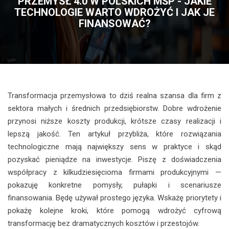
PRZEMYSŁ 4.0 W POLSKICH MŚP - JAKIE
TECHNOLOGIE WARTO WDROŻYĆ I JAK JE
FINANSOWAĆ?
Transformacja przemysłowa to dziś realna szansa dla firm z
sektora małych i średnich przedsiębiorstw. Dobre wdrożenie
przynosi niższe koszty produkcji, krótsze czasy realizacji i
lepszą jakość. Ten artykuł przybliża, które rozwiązania
technologiczne mają największy sens w praktyce i skąd
pozyskać pieniądze na inwestycje. Piszę z doświadczenia
współpracy z kilkudziesięcioma firmami produkcyjnymi —
pokazuję konkretne pomysły, pułapki i scenariusze
finansowania. Będę używał prostego języka. Wskażę priorytety i
pokażę kolejne kroki, które pomogą wdrożyć cyfrową
transformację bez dramatycznych kosztów i przestojów.