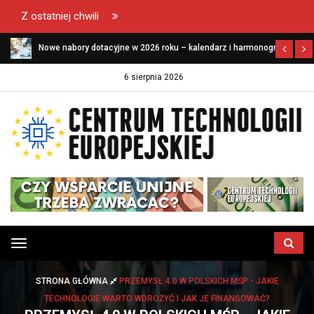
Z ostatniej chwili
Nowe nabory dotacyjne w 2026 roku – kalendarz i harmonogram
naborów dla firm
6 sierpnia 2026
Przełącz
menu
STRONA GŁÓWNA
PRZEMYSŁ 4.0 W POLSKICH MŚP - JAKIE
TECHNOLOGIE WARTO WDROŻYĆ I JAK JE FINANSOWAĆ?