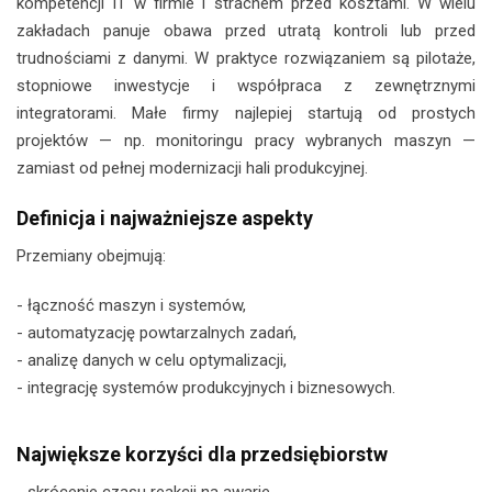
kompetencji IT w firmie i strachem przed kosztami. W wielu
zakładach panuje obawa przed utratą kontroli lub przed
trudnościami z danymi. W praktyce rozwiązaniem są pilotaże,
stopniowe inwestycje i współpraca z zewnętrznymi
integratorami. Małe firmy najlepiej startują od prostych
projektów — np. monitoringu pracy wybranych maszyn —
zamiast od pełnej modernizacji hali produkcyjnej.
Definicja i najważniejsze aspekty
Przemiany obejmują:
- łączność maszyn i systemów,
- automatyzację powtarzalnych zadań,
- analizę danych w celu optymalizacji,
- integrację systemów produkcyjnych i biznesowych.
Największe korzyści dla przedsiębiorstw
- skrócenie czasu reakcji na awarie,