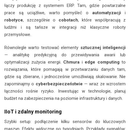
łączy produkcję z systemem ERP. Tam, gdzie powtarzalne
prace są uciążliwe, warto pomyśleć o
automatyzacji
i
robotyce
, szczególnie o
cobotach
, które współpracują z
ludźmi i są tańsze w integracji niż klasyczne roboty
przemysłowe.
Równolegle warto testować elementy
sztucznej inteligencji
— analitykę predykcyjną do przewidywania awarii lub
optymalizacji zużycia energii.
Chmura
i
edge computing
to
rozwiązania, które pomagają w przetwarzaniu danych tam,
gdzie są zbierane, i jednocześnie umożliwiają skalowanie. Nie
zapominajmy o
cyberbezpieczeństwie
— wraz ze wzrostem
łączności rośnie ryzyko. Inwestując w technologie, planuj
budżet na zabezpieczenia na poziomie infrastruktury i danych.
IIoT i zdalny monitoring
Szybki setup: podłączenie kilku sensorów do kluczowych
maszyn. Efekty widoczne po tygodniach. Przykłady sygnałów: