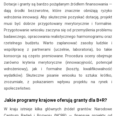
Dotacje i granty są bardzo pożądanym źródłem finansowania —
dają środki bezzwrotne, które znacznie obniżają ryzyko
wdrożenia innowacji. Aby skutecznie pozyskać dotację, projekt
musi być dobrze przygotowany merytorycznie i formalnie.
Przygotowanie wniosku zaczyna się od przemyślenia problemu
badawczego, opracowania realistycznego harmonogramu oraz
rzetelnego budżetu. Warto zaplanować zasoby ludzkie i
współpracę z partnerami (uczelnie, laboratoria), bo takie
konsorcja są często premiowane. Procedura oceny obejmuje
zarówno kryteria merytoryczne (innowacyjność, potencjał
wdrożeniowy), jak i formalne (koszty, kwalifikowalność
wydatków). Skuteczne pisanie wniosku to sztuka: krótko,
zrozumiale, z pokazaniem wpływu projektu na rynek i
społeczeństwo.
Jakie programy krajowe oferują granty dla B+R?
W kraju istnieje kilka głównych źródeł grantów: Narodowe
Centrum Badań i Rozwoju (NCBR) — finansuje projekty od