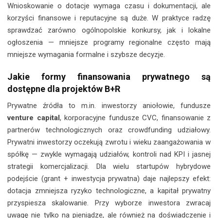
Wnioskowanie o dotacje wymaga czasu i dokumentacji, ale
korzyści finansowe i reputacyjne są duże. W praktyce radzę
sprawdzać zarówno ogólnopolskie konkursy, jak i lokalne
ogłoszenia — mniejsze programy regionalne często mają
mniejsze wymagania formalne i szybsze decyzje.
Jakie formy finansowania prywatnego są
dostępne dla projektów B+R
Prywatne źródła to m.in. inwestorzy aniołowie, fundusze
venture capital
, korporacyjne fundusze CVC, finansowanie z
partnerów technologicznych oraz crowdfunding udziałowy.
Prywatni inwestorzy oczekują zwrotu i wieku zaangażowania w
spółkę — zwykle wymagają udziałów, kontroli nad KPI i jasnej
strategii komercjalizacji. Dla wielu startupów hybrydowe
podejście (grant + inwestycja prywatna) daje najlepszy efekt:
dotacja zmniejsza ryzyko technologiczne, a kapitał prywatny
przyspiesza skalowanie. Przy wyborze inwestora zwracaj
uwagę nie tylko na pieniądze, ale również na doświadczenie i