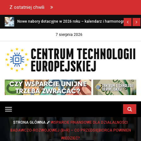
Z ostatniej chwili
Nowe nabory dotacyjne w 2026 roku – kalendarz i harmonogram
naborów dla firm
7 sierpnia 2026
Przełącz
menu
STRONA GŁÓWNA
WSPARCIE FINANSOWE DLA DZIAŁALNOŚCI
BADAWCZO‑ROZWOJOWEJ (B+R) – CO PRZEDSIĘBIORCA POWINIEN
WIEDZIEĆ?