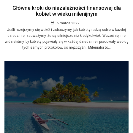
Główne kroki do niezależności finansowej dla
kobiet w wieku milenijnym
6 marca 2022
Jeśli rozejrzymy się wokół i zobaczymy, jak kobiety radzą sobie w każdej
dziedzinie, zauważymy, że są silniejsze niż kiedykolwiek. Wcześniej nie
widzieliśmy, by kobiety pojawiały się w każdej dziedzinie i pracowały według
tych samych protokołów, co mężczyźni. Milenialsi to...