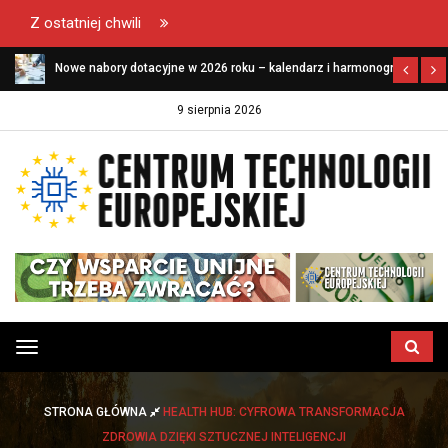
Z ostatniej chwili
Nowe nabory dotacyjne w 2026 roku – kalendarz i harmonogram
naborów dla firm
9 sierpnia 2026
Przełącz
menu
STRONA GŁÓWNA
HEALTH HUB: CYFROWA TRANSFORMACJA
ZDROWIA DZIĘKI SZTUCZNEJ INTELIGENCJI