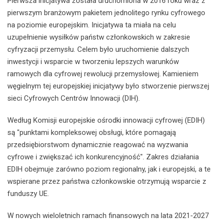
Pierwsza inicjatywa została uruchomiona w 2016 roku wraz z
pierwszym branżowym pakietem jednolitego rynku cyfrowego
na poziomie europejskim. Inicjatywa ta miała na celu
uzupełnienie wysiłków państw członkowskich w zakresie
cyfryzacji przemysłu. Celem było uruchomienie dalszych
inwestycji i wsparcie w tworzeniu lepszych warunków
ramowych dla cyfrowej rewolucji przemysłowej. Kamieniem
węgielnym tej europejskiej inicjatywy było stworzenie pierwszej
sieci Cyfrowych Centrów Innowacji (DIH).
Według Komisji europejskie ośrodki innowacji cyfrowej (EDIH)
są "punktami kompleksowej obsługi, które pomagają
przedsiębiorstwom dynamicznie reagować na wyzwania
cyfrowe i zwiększać ich konkurencyjność". Zakres działania
EDIH obejmuje zarówno poziom regionalny, jak i europejski, a te
wspierane przez państwa członkowskie otrzymują wsparcie z
funduszy UE.
W nowych wieloletnich ramach finansowych na lata 2021-2027